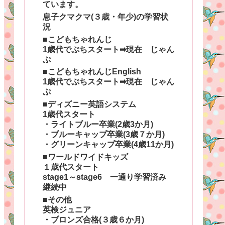
ています。
息子クマクマ(３歳・年少)の学習状
況
■こどもちゃれんじ
1歳代でぷちスタート➡現在 じゃん
ぷ
■こどもちゃれんじEnglish
1歳代でぷちスタート➡現在 じゃん
ぷ
■ディズニー英語システム
1歳代スタート
・ライトブルー卒業(2歳3か月)
・ブルーキャップ卒業(3歳７か月)
・グリーンキャップ卒業(4歳11か月)
■ワールドワイドキッズ
１歳代スタート
stage1～stage6 一通り学習済み
継続中
■その他
英検ジュニア
・ブロンズ合格(３歳６か月)