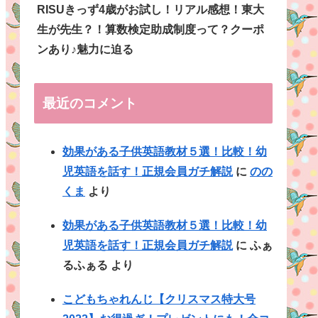
RISUきっず4歳がお試し！リアル感想！東大
生が先生？！算数検定助成制度って？クーポ
ンあり♪魅力に迫る
最近のコメント
効果がある子供英語教材５選！比較！幼
児英語を話す！正規会員ガチ解説
に
のの
くま
より
効果がある子供英語教材５選！比較！幼
児英語を話す！正規会員ガチ解説
に
ふぁ
るふぁる
より
こどもちゃれんじ【クリスマス特大号