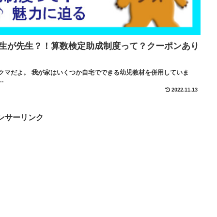
大生が先生？！算数検定助成制度って？クーポンあり
クマクマだよ。 我が家はいくつか自宅でできる幼児教材を併用していま
.
2022.11.13
ンサーリンク