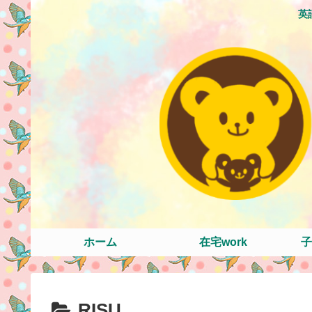
英
ホーム
在宅work
子
RISU