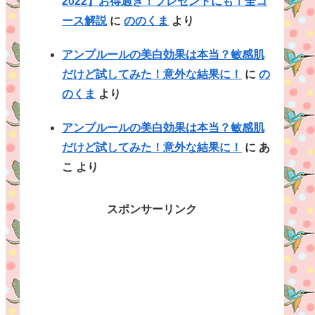
2022】お得過ぎ！プレゼントにも！全コ
ース解説
に
ののくま
より
アンプルールの美白効果は本当？敏感肌
だけど試してみた！意外な結果に！
に
の
のくま
より
アンプルールの美白効果は本当？敏感肌
だけど試してみた！意外な結果に！
に
あ
こ
より
スポンサーリンク