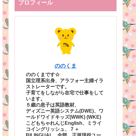
プロフィール
ののくま
ののくまです☆
国立理系出身、アラフォー主婦イラ
ストレーターです。
子育てをしながら在宅で仕事をして
います。
５歳の息子は英語教材、
ディズニー英語システム(DWE)、ワ
ールドワイドキッズ(WWK) (WKE)
こどもちゃれんじEnglish、ミライ
コイングリッシュ、７＋
BILINGUAL、全部、正規現役ユー