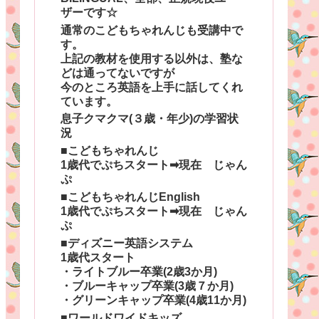
ザーです☆
通常のこどもちゃれんじも受講中で
す。
上記の教材を使用する以外は、塾な
どは通ってないですが
今のところ英語を上手に話してくれ
ています。
息子クマクマ(３歳・年少)の学習状
況
■こどもちゃれんじ
1歳代でぷちスタート➡現在 じゃん
ぷ
■こどもちゃれんじEnglish
1歳代でぷちスタート➡現在 じゃん
ぷ
■ディズニー英語システム
1歳代スタート
・ライトブルー卒業(2歳3か月)
・ブルーキャップ卒業(3歳７か月)
・グリーンキャップ卒業(4歳11か月)
■ワールドワイドキッズ