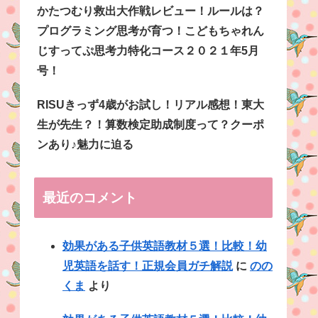
かたつむり救出大作戦レビュー！ルールは？
プログラミング思考が育つ！こどもちゃれん
じすってぷ思考力特化コース２０２１年5月
号！
RISUきっず4歳がお試し！リアル感想！東大
生が先生？！算数検定助成制度って？クーポ
ンあり♪魅力に迫る
最近のコメント
効果がある子供英語教材５選！比較！幼
児英語を話す！正規会員ガチ解説
に
のの
くま
より