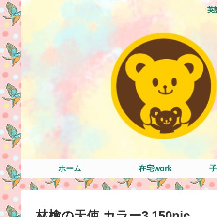
英
ホーム
在宅work
子
林檎の天使 カラー3 150pic