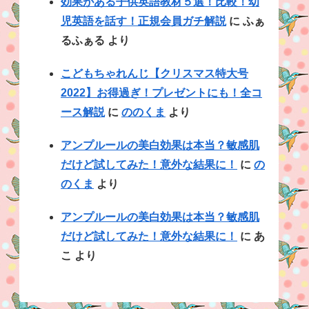
効果がある子供英語教材５選！比較！幼
児英語を話す！正規会員ガチ解説
に
ふぁ
るふぁる
より
こどもちゃれんじ【クリスマス特大号
2022】お得過ぎ！プレゼントにも！全コ
ース解説
に
ののくま
より
アンプルールの美白効果は本当？敏感肌
だけど試してみた！意外な結果に！
に
の
のくま
より
アンプルールの美白効果は本当？敏感肌
だけど試してみた！意外な結果に！
に
あ
こ
より