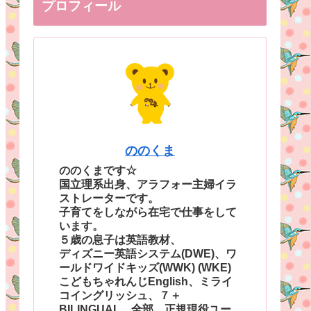
プロフィール
ののくま
ののくまです☆
国立理系出身、アラフォー主婦イラ
ストレーターです。
子育てをしながら在宅で仕事をして
います。
５歳の息子は英語教材、
ディズニー英語システム(DWE)、ワ
ールドワイドキッズ(WWK) (WKE)
こどもちゃれんじEnglish、ミライ
コイングリッシュ、７＋
BILINGUAL、全部、正規現役ユー