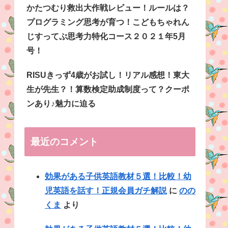
かたつむり救出大作戦レビュー！ルールは？
プログラミング思考が育つ！こどもちゃれん
じすってぷ思考力特化コース２０２１年5月
号！
RISUきっず4歳がお試し！リアル感想！東大
生が先生？！算数検定助成制度って？クーポ
ンあり♪魅力に迫る
最近のコメント
効果がある子供英語教材５選！比較！幼
児英語を話す！正規会員ガチ解説
に
のの
くま
より