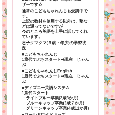
ザーです☆
通常のこどもちゃれんじも受講中で
す。
上記の教材を使用する以外は、塾な
どは通ってないですが
今のところ英語を上手に話してくれ
ています。
息子クマクマ(３歳・年少)の学習状
況
■こどもちゃれんじ
1歳代でぷちスタート➡現在 じゃん
ぷ
■こどもちゃれんじEnglish
1歳代でぷちスタート➡現在 じゃん
ぷ
■ディズニー英語システム
1歳代スタート
・ライトブルー卒業(2歳3か月)
・ブルーキャップ卒業(3歳７か月)
・グリーンキャップ卒業(4歳11か月)
■ワールドワイドキッズ