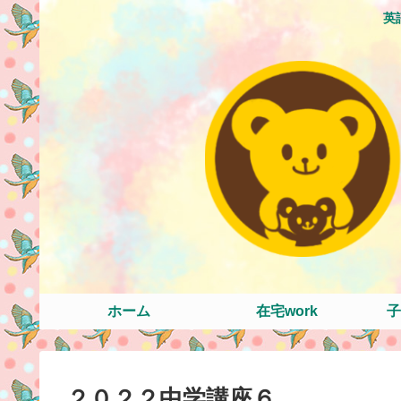
英
ホーム
在宅work
子
２０２２中学講座６