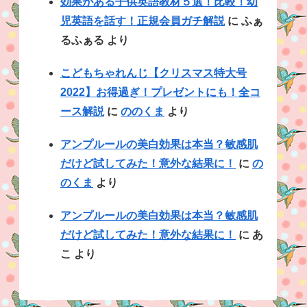
効果がある子供英語教材５選！比較！幼
児英語を話す！正規会員ガチ解説
に
ふぁ
るふぁる
より
こどもちゃれんじ【クリスマス特大号
2022】お得過ぎ！プレゼントにも！全コ
ース解説
に
ののくま
より
アンプルールの美白効果は本当？敏感肌
だけど試してみた！意外な結果に！
に
の
のくま
より
アンプルールの美白効果は本当？敏感肌
だけど試してみた！意外な結果に！
に
あ
こ
より