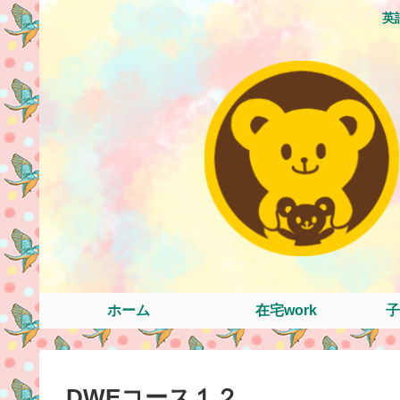
英
ホーム
在宅work
子
DWEコース１２