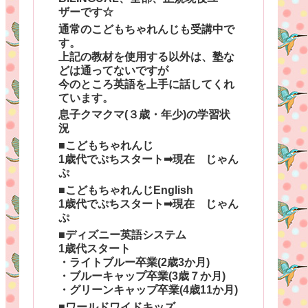
ザーです☆
通常のこどもちゃれんじも受講中で
す。
上記の教材を使用する以外は、塾な
どは通ってないですが
今のところ英語を上手に話してくれ
ています。
息子クマクマ(３歳・年少)の学習状
況
■こどもちゃれんじ
1歳代でぷちスタート➡現在 じゃん
ぷ
■こどもちゃれんじEnglish
1歳代でぷちスタート➡現在 じゃん
ぷ
■ディズニー英語システム
1歳代スタート
・ライトブルー卒業(2歳3か月)
・ブルーキャップ卒業(3歳７か月)
・グリーンキャップ卒業(4歳11か月)
■ワールドワイドキッズ