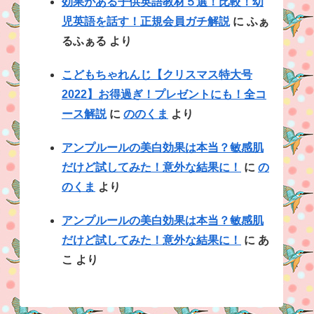
効果がある子供英語教材５選！比較！幼
児英語を話す！正規会員ガチ解説
に
ふぁ
るふぁる
より
こどもちゃれんじ【クリスマス特大号
2022】お得過ぎ！プレゼントにも！全コ
ース解説
に
ののくま
より
アンプルールの美白効果は本当？敏感肌
だけど試してみた！意外な結果に！
に
の
のくま
より
アンプルールの美白効果は本当？敏感肌
だけど試してみた！意外な結果に！
に
あ
こ
より