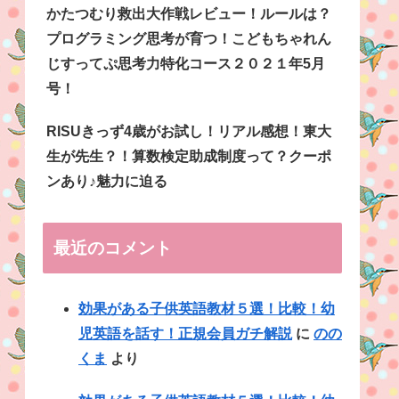
かたつむり救出大作戦レビュー！ルールは？
プログラミング思考が育つ！こどもちゃれん
じすってぷ思考力特化コース２０２１年5月
号！
RISUきっず4歳がお試し！リアル感想！東大
生が先生？！算数検定助成制度って？クーポ
ンあり♪魅力に迫る
最近のコメント
効果がある子供英語教材５選！比較！幼
児英語を話す！正規会員ガチ解説
に
のの
くま
より