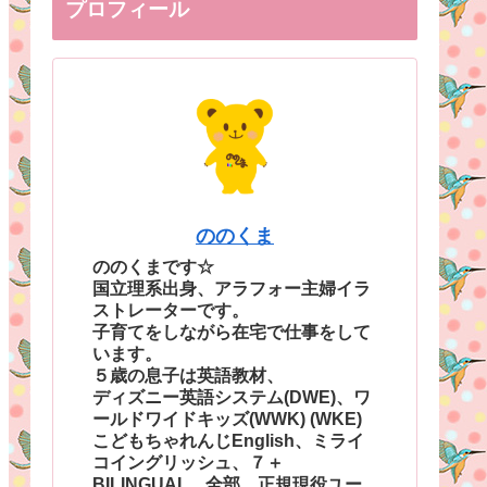
プロフィール
ののくま
ののくまです☆
国立理系出身、アラフォー主婦イラ
ストレーターです。
子育てをしながら在宅で仕事をして
います。
５歳の息子は英語教材、
ディズニー英語システム(DWE)、ワ
ールドワイドキッズ(WWK) (WKE)
こどもちゃれんじEnglish、ミライ
コイングリッシュ、７＋
BILINGUAL、全部、正規現役ユー