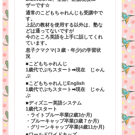
ザーです☆
通常のこどもちゃれんじも受講中で
す。
上記の教材を使用する以外は、塾な
どは通ってないですが
今のところ英語を上手に話してくれ
ています。
息子クマクマ(３歳・年少)の学習状
況
■こどもちゃれんじ
1歳代でぷちスタート➡現在 じゃん
ぷ
■こどもちゃれんじEnglish
1歳代でぷちスタート➡現在 じゃん
ぷ
■ディズニー英語システム
1歳代スタート
・ライトブルー卒業(2歳3か月)
・ブルーキャップ卒業(3歳７か月)
・グリーンキャップ卒業(4歳11か月)
■ワールドワイドキッズ