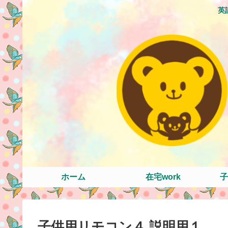
英
ホーム
在宅work
子
子供用リモコン４ 説明用１