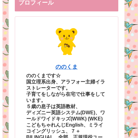
プロフィール
ののくま
ののくまです☆
国立理系出身、アラフォー主婦イラ
ストレーターです。
子育てをしながら在宅で仕事をして
います。
５歳の息子は英語教材、
ディズニー英語システム(DWE)、ワ
ールドワイドキッズ(WWK) (WKE)
こどもちゃれんじEnglish、ミライ
コイングリッシュ、７＋
BILINGUAL、全部、正規現役ユー