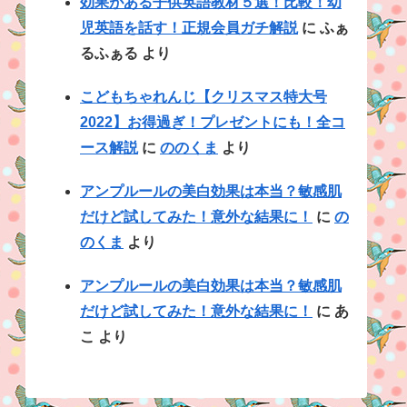
効果がある子供英語教材５選！比較！幼
児英語を話す！正規会員ガチ解説
に
ふぁ
るふぁる
より
こどもちゃれんじ【クリスマス特大号
2022】お得過ぎ！プレゼントにも！全コ
ース解説
に
ののくま
より
アンプルールの美白効果は本当？敏感肌
だけど試してみた！意外な結果に！
に
の
のくま
より
アンプルールの美白効果は本当？敏感肌
だけど試してみた！意外な結果に！
に
あ
こ
より