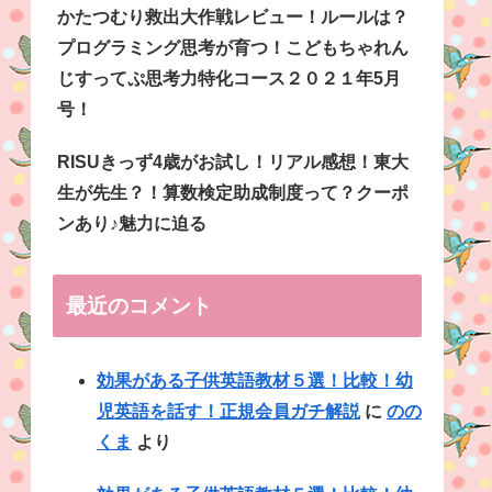
かたつむり救出大作戦レビュー！ルールは？
プログラミング思考が育つ！こどもちゃれん
じすってぷ思考力特化コース２０２１年5月
号！
RISUきっず4歳がお試し！リアル感想！東大
生が先生？！算数検定助成制度って？クーポ
ンあり♪魅力に迫る
最近のコメント
効果がある子供英語教材５選！比較！幼
児英語を話す！正規会員ガチ解説
に
のの
くま
より