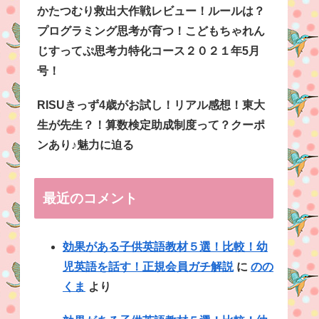
かたつむり救出大作戦レビュー！ルールは？
プログラミング思考が育つ！こどもちゃれん
じすってぷ思考力特化コース２０２１年5月
号！
RISUきっず4歳がお試し！リアル感想！東大
生が先生？！算数検定助成制度って？クーポ
ンあり♪魅力に迫る
最近のコメント
効果がある子供英語教材５選！比較！幼
児英語を話す！正規会員ガチ解説
に
のの
くま
より