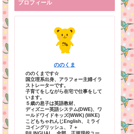
プロフィール
ののくま
ののくまです☆
国立理系出身、アラフォー主婦イラ
ストレーターです。
子育てをしながら在宅で仕事をして
います。
５歳の息子は英語教材、
ディズニー英語システム(DWE)、ワ
ールドワイドキッズ(WWK) (WKE)
こどもちゃれんじEnglish、ミライ
コイングリッシュ、７＋
BILINGUAL、全部、正規現役ユー