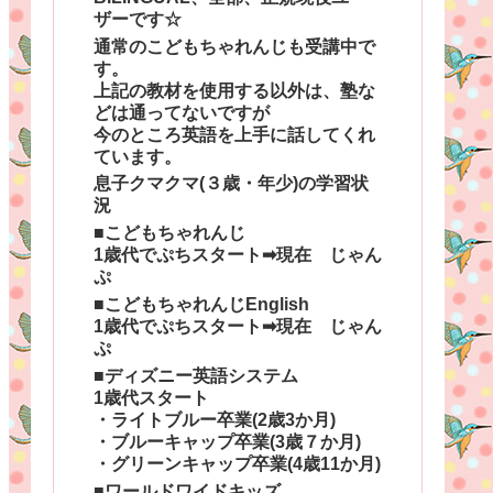
ザーです☆
通常のこどもちゃれんじも受講中で
す。
上記の教材を使用する以外は、塾な
どは通ってないですが
今のところ英語を上手に話してくれ
ています。
息子クマクマ(３歳・年少)の学習状
況
■こどもちゃれんじ
1歳代でぷちスタート➡現在 じゃん
ぷ
■こどもちゃれんじEnglish
1歳代でぷちスタート➡現在 じゃん
ぷ
■ディズニー英語システム
1歳代スタート
・ライトブルー卒業(2歳3か月)
・ブルーキャップ卒業(3歳７か月)
・グリーンキャップ卒業(4歳11か月)
■ワールドワイドキッズ