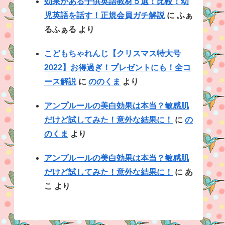
効果がある子供英語教材５選！比較！幼
児英語を話す！正規会員ガチ解説
に
ふぁ
るふぁる
より
こどもちゃれんじ【クリスマス特大号
2022】お得過ぎ！プレゼントにも！全コ
ース解説
に
ののくま
より
アンプルールの美白効果は本当？敏感肌
だけど試してみた！意外な結果に！
に
の
のくま
より
アンプルールの美白効果は本当？敏感肌
だけど試してみた！意外な結果に！
に
あ
こ
より