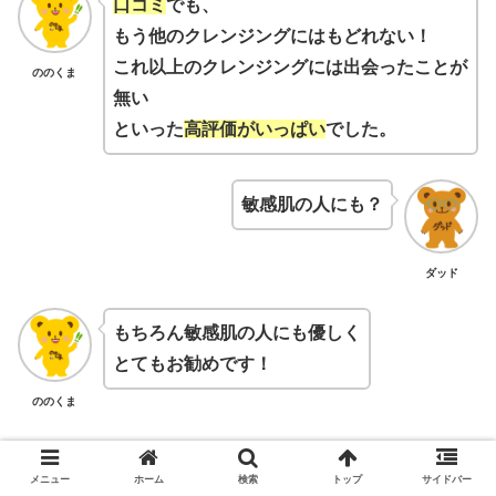
口コミ
でも、
もう他のクレンジングにはもどれない！
これ以上のクレンジングには出会ったことが
ののくま
無い
といった
高評価がいっぱい
でした。
敏感肌の人にも？
ダッド
もちろん敏感肌の人にも優しく
とてもお勧めです！
ののくま
アクネケア洗顔クリーム
メニュー
ホーム
検索
トップ
サイドバー