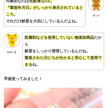
印象的なのは
化粧液なのに
『製造年月日』がしっかり表示されていると
ころ
。
ダッド
それだけ鮮度を大切にしているんだよね。
防腐剤などを使用していない無添加商品
だか
ら
鮮度をしっかり管理しているんだね。
ののくま
製造された日にちが分かると安心して使用で
きる
ね。
早速使ってみました！