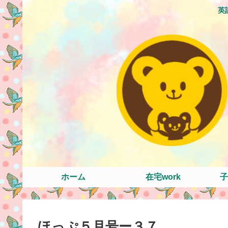
英
ホーム
在宅work
子
ほっぷ５月号ー３７