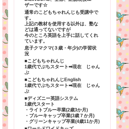
ザーです☆
通常のこどもちゃれんじも受講中で
す。
上記の教材を使用する以外は、塾な
どは通ってないですが
今のところ英語を上手に話してくれ
ています。
息子クマクマ(３歳・年少)の学習状
況
■こどもちゃれんじ
1歳代でぷちスタート➡現在 じゃん
ぷ
■こどもちゃれんじEnglish
1歳代でぷちスタート➡現在 じゃん
ぷ
■ディズニー英語システム
1歳代スタート
・ライトブルー卒業(2歳3か月)
・ブルーキャップ卒業(3歳７か月)
・グリーンキャップ卒業(4歳11か月)
■ワールドワイドキッズ