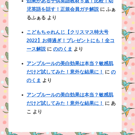
効果がある子供英語教材５選！比較！幼
児英語を話す！正規会員ガチ解説
に
ふぁ
るふぁる
より
こどもちゃれんじ【クリスマス特大号
2022】お得過ぎ！プレゼントにも！全コ
ース解説
に
ののくま
より
アンプルールの美白効果は本当？敏感肌
だけど試してみた！意外な結果に！
に
の
のくま
より
アンプルールの美白効果は本当？敏感肌
だけど試してみた！意外な結果に！
に
あ
こ
より