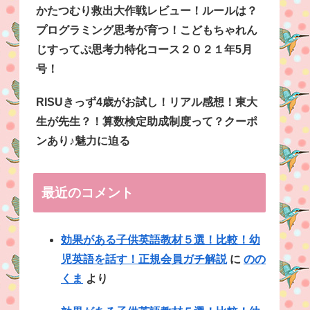
かたつむり救出大作戦レビュー！ルールは？
プログラミング思考が育つ！こどもちゃれん
じすってぷ思考力特化コース２０２１年5月
号！
RISUきっず4歳がお試し！リアル感想！東大
生が先生？！算数検定助成制度って？クーポ
ンあり♪魅力に迫る
最近のコメント
効果がある子供英語教材５選！比較！幼
児英語を話す！正規会員ガチ解説
に
のの
くま
より