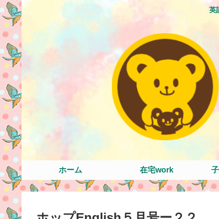
英
ホーム
在宅work
子
ホップEnglish５月号ー２２