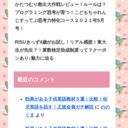
かたつむり救出大作戦レビュー！ルールは？
プログラミング思考が育つ！こどもちゃれん
じすってぷ思考力特化コース２０２１年5月
号！
RISUきっず4歳がお試し！リアル感想！東大
生が先生？！算数検定助成制度って？クーポ
ンあり♪魅力に迫る
最近のコメント
効果がある子供英語教材５選！比較！幼
児英語を話す！正規会員ガチ解説
に
のの
くま
より