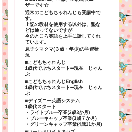
ザーです☆
通常のこどもちゃれんじも受講中で
す。
上記の教材を使用する以外は、塾な
どは通ってないですが
今のところ英語を上手に話してくれ
ています。
息子クマクマ(３歳・年少)の学習状
況
■こどもちゃれんじ
1歳代でぷちスタート➡現在 じゃん
ぷ
■こどもちゃれんじEnglish
1歳代でぷちスタート➡現在 じゃん
ぷ
■ディズニー英語システム
1歳代スタート
・ライトブルー卒業(2歳3か月)
・ブルーキャップ卒業(3歳７か月)
・グリーンキャップ卒業(4歳11か月)
■ワールドワイドキッズ