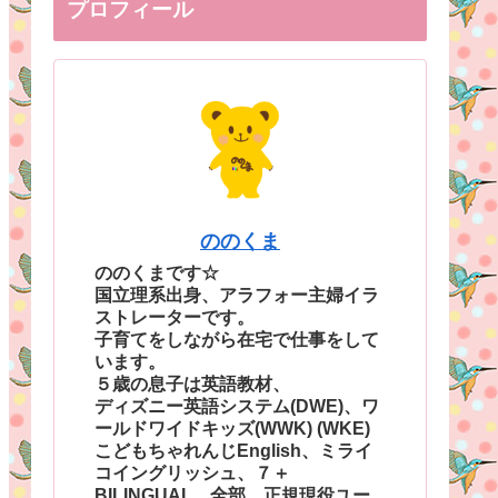
プロフィール
ののくま
ののくまです☆
国立理系出身、アラフォー主婦イラ
ストレーターです。
子育てをしながら在宅で仕事をして
います。
５歳の息子は英語教材、
ディズニー英語システム(DWE)、ワ
ールドワイドキッズ(WWK) (WKE)
こどもちゃれんじEnglish、ミライ
コイングリッシュ、７＋
BILINGUAL、全部、正規現役ユー