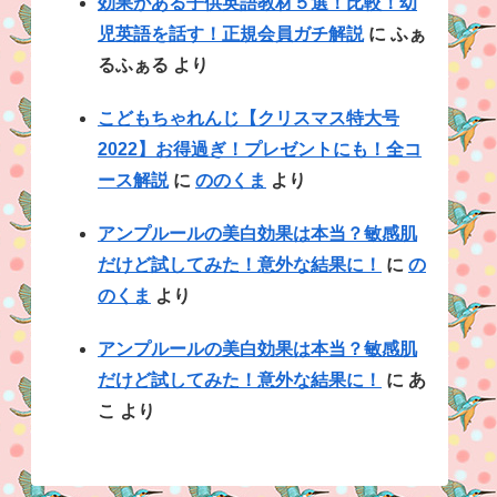
効果がある子供英語教材５選！比較！幼
児英語を話す！正規会員ガチ解説
に
ふぁ
るふぁる
より
こどもちゃれんじ【クリスマス特大号
2022】お得過ぎ！プレゼントにも！全コ
ース解説
に
ののくま
より
アンプルールの美白効果は本当？敏感肌
だけど試してみた！意外な結果に！
に
の
のくま
より
アンプルールの美白効果は本当？敏感肌
だけど試してみた！意外な結果に！
に
あ
こ
より