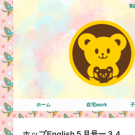
英
ホーム
在宅work
子
ホップEnglish５月号ー３４