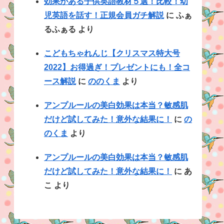
効果がある子供英語教材５選！比較！幼
児英語を話す！正規会員ガチ解説
に
ふぁ
るふぁる
より
こどもちゃれんじ【クリスマス特大号
2022】お得過ぎ！プレゼントにも！全コ
ース解説
に
ののくま
より
アンプルールの美白効果は本当？敏感肌
だけど試してみた！意外な結果に！
に
の
のくま
より
アンプルールの美白効果は本当？敏感肌
だけど試してみた！意外な結果に！
に
あ
こ
より