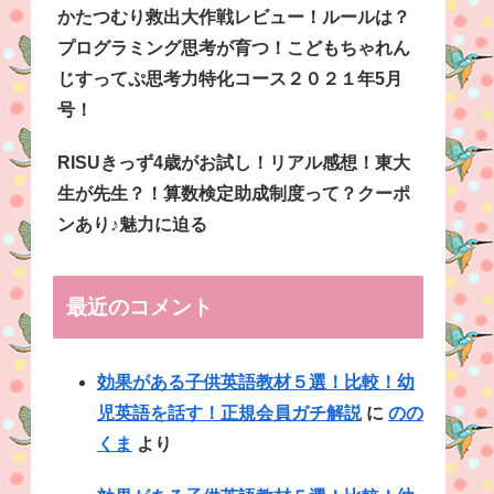
かたつむり救出大作戦レビュー！ルールは？
プログラミング思考が育つ！こどもちゃれん
じすってぷ思考力特化コース２０２１年5月
号！
RISUきっず4歳がお試し！リアル感想！東大
生が先生？！算数検定助成制度って？クーポ
ンあり♪魅力に迫る
最近のコメント
効果がある子供英語教材５選！比較！幼
児英語を話す！正規会員ガチ解説
に
のの
くま
より