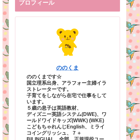
プロフィール
ののくま
ののくまです☆
国立理系出身、アラフォー主婦イラ
ストレーターです。
子育てをしながら在宅で仕事をして
います。
５歳の息子は英語教材、
ディズニー英語システム(DWE)、ワ
ールドワイドキッズ(WWK) (WKE)
こどもちゃれんじEnglish、ミライ
コイングリッシュ、７＋
BILINGUAL、全部、正規現役ユー