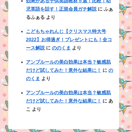
効果がある子供英語教材５選！比較！幼
児英語を話す！正規会員ガチ解説
に
ふぁ
るふぁる
より
こどもちゃれんじ【クリスマス特大号
2022】お得過ぎ！プレゼントにも！全コ
ース解説
に
ののくま
より
アンプルールの美白効果は本当？敏感肌
だけど試してみた！意外な結果に！
に
の
のくま
より
アンプルールの美白効果は本当？敏感肌
だけど試してみた！意外な結果に！
に
あ
こ
より