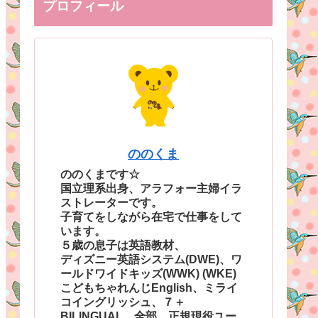
プロフィール
ののくま
ののくまです☆
国立理系出身、アラフォー主婦イラ
ストレーターです。
子育てをしながら在宅で仕事をして
います。
５歳の息子は英語教材、
ディズニー英語システム(DWE)、ワ
ールドワイドキッズ(WWK) (WKE)
こどもちゃれんじEnglish、ミライ
コイングリッシュ、７＋
BILINGUAL、全部、正規現役ユー