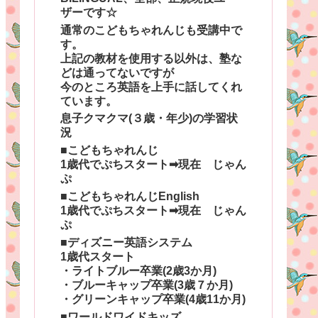
ザーです☆
通常のこどもちゃれんじも受講中で
す。
上記の教材を使用する以外は、塾な
どは通ってないですが
今のところ英語を上手に話してくれ
ています。
息子クマクマ(３歳・年少)の学習状
況
■こどもちゃれんじ
1歳代でぷちスタート➡現在 じゃん
ぷ
■こどもちゃれんじEnglish
1歳代でぷちスタート➡現在 じゃん
ぷ
■ディズニー英語システム
1歳代スタート
・ライトブルー卒業(2歳3か月)
・ブルーキャップ卒業(3歳７か月)
・グリーンキャップ卒業(4歳11か月)
■ワールドワイドキッズ