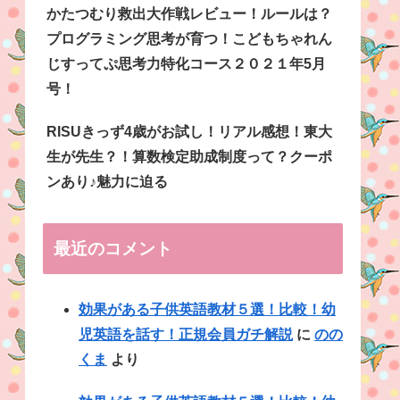
かたつむり救出大作戦レビュー！ルールは？
プログラミング思考が育つ！こどもちゃれん
じすってぷ思考力特化コース２０２１年5月
号！
RISUきっず4歳がお試し！リアル感想！東大
生が先生？！算数検定助成制度って？クーポ
ンあり♪魅力に迫る
最近のコメント
効果がある子供英語教材５選！比較！幼
児英語を話す！正規会員ガチ解説
に
のの
くま
より