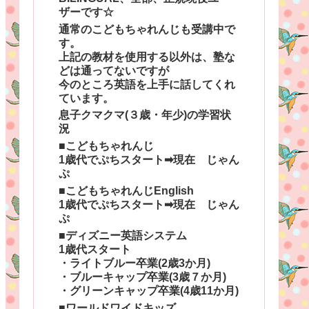
ザーです☆
通常のこどもちゃれんじも受講中で
す。
上記の教材を使用する以外は、塾な
どは通ってないですが
今のところ英語を上手に話してくれ
ています。
息子クマクマ(３歳・年少)の学習状
況
■こどもちゃれんじ
1歳代でぷちスタート➡現在 じゃん
ぷ
■こどもちゃれんじEnglish
1歳代でぷちスタート➡現在 じゃん
ぷ
■ディズニー英語システム
1歳代スタート
・ライトブルー卒業(2歳3か月)
・ブルーキャップ卒業(3歳７か月)
・グリーンキャップ卒業(4歳11か月)
■ワールドワイドキッズ