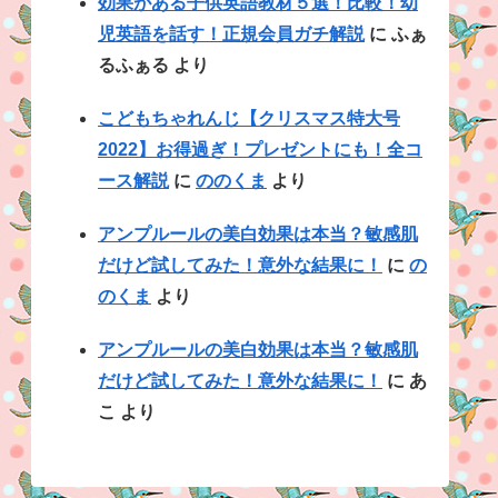
効果がある子供英語教材５選！比較！幼
児英語を話す！正規会員ガチ解説
に
ふぁ
るふぁる
より
こどもちゃれんじ【クリスマス特大号
2022】お得過ぎ！プレゼントにも！全コ
ース解説
に
ののくま
より
アンプルールの美白効果は本当？敏感肌
だけど試してみた！意外な結果に！
に
の
のくま
より
アンプルールの美白効果は本当？敏感肌
だけど試してみた！意外な結果に！
に
あ
こ
より