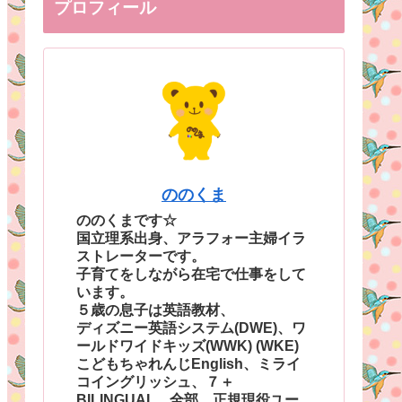
プロフィール
ののくま
ののくまです☆
国立理系出身、アラフォー主婦イラ
ストレーターです。
子育てをしながら在宅で仕事をして
います。
５歳の息子は英語教材、
ディズニー英語システム(DWE)、ワ
ールドワイドキッズ(WWK) (WKE)
こどもちゃれんじEnglish、ミライ
コイングリッシュ、７＋
BILINGUAL、全部、正規現役ユー