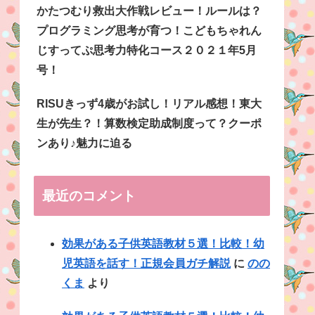
かたつむり救出大作戦レビュー！ルールは？
プログラミング思考が育つ！こどもちゃれん
じすってぷ思考力特化コース２０２１年5月
号！
RISUきっず4歳がお試し！リアル感想！東大
生が先生？！算数検定助成制度って？クーポ
ンあり♪魅力に迫る
最近のコメント
効果がある子供英語教材５選！比較！幼
児英語を話す！正規会員ガチ解説
に
のの
くま
より