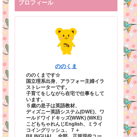
プロフィール
ののくま
ののくまです☆
国立理系出身、アラフォー主婦イラ
ストレーターです。
子育てをしながら在宅で仕事をして
います。
５歳の息子は英語教材、
ディズニー英語システム(DWE)、ワ
ールドワイドキッズ(WWK) (WKE)
こどもちゃれんじEnglish、ミライ
コイングリッシュ、７＋
BILINGUAL、全部、正規現役ユー