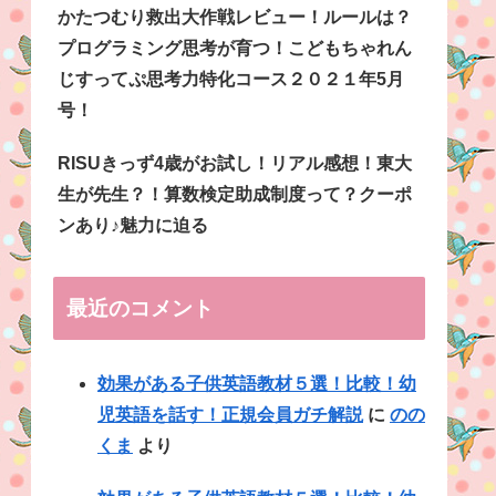
かたつむり救出大作戦レビュー！ルールは？
プログラミング思考が育つ！こどもちゃれん
じすってぷ思考力特化コース２０２１年5月
号！
RISUきっず4歳がお試し！リアル感想！東大
生が先生？！算数検定助成制度って？クーポ
ンあり♪魅力に迫る
最近のコメント
効果がある子供英語教材５選！比較！幼
児英語を話す！正規会員ガチ解説
に
のの
くま
より