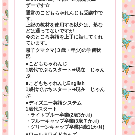
ザーです☆
通常のこどもちゃれんじも受講中で
す。
上記の教材を使用する以外は、塾な
どは通ってないですが
今のところ英語を上手に話してくれ
ています。
息子クマクマ(３歳・年少)の学習状
況
■こどもちゃれんじ
1歳代でぷちスタート➡現在 じゃん
ぷ
■こどもちゃれんじEnglish
1歳代でぷちスタート➡現在 じゃん
ぷ
■ディズニー英語システム
1歳代スタート
・ライトブルー卒業(2歳3か月)
・ブルーキャップ卒業(3歳７か月)
・グリーンキャップ卒業(4歳11か月)
■ワールドワイドキッズ