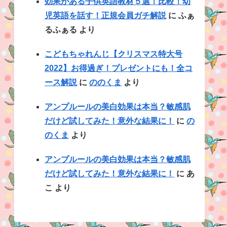
効果がある子供英語教材５選！比較！幼
児英語を話す！正規会員ガチ解説
に
ふぁ
るふぁる
より
こどもちゃれんじ【クリスマス特大号
2022】お得過ぎ！プレゼントにも！全コ
ース解説
に
ののくま
より
アンプルールの美白効果は本当？敏感肌
だけど試してみた！意外な結果に！
に
の
のくま
より
アンプルールの美白効果は本当？敏感肌
だけど試してみた！意外な結果に！
に
あ
こ
より