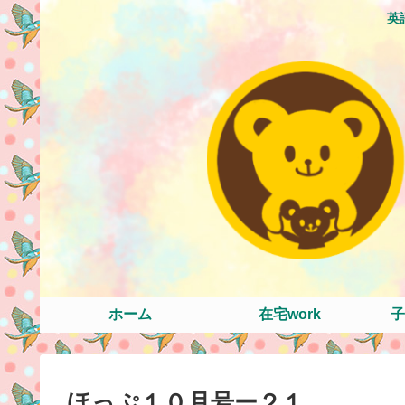
英
ホーム
在宅work
子
ほっぷ１０月号ー２１