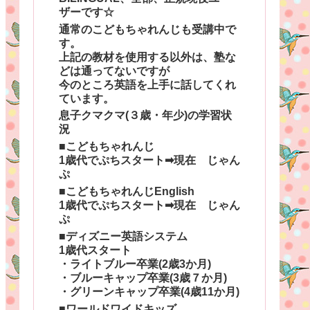
ザーです☆
通常のこどもちゃれんじも受講中で
す。
上記の教材を使用する以外は、塾な
どは通ってないですが
今のところ英語を上手に話してくれ
ています。
息子クマクマ(３歳・年少)の学習状
況
■こどもちゃれんじ
1歳代でぷちスタート➡現在 じゃん
ぷ
■こどもちゃれんじEnglish
1歳代でぷちスタート➡現在 じゃん
ぷ
■ディズニー英語システム
1歳代スタート
・ライトブルー卒業(2歳3か月)
・ブルーキャップ卒業(3歳７か月)
・グリーンキャップ卒業(4歳11か月)
■ワールドワイドキッズ