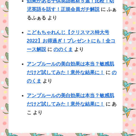
効果がある子供英語教材５選！比較！幼
児英語を話す！正規会員ガチ解説
に
ふぁ
るふぁる
より
こどもちゃれんじ【クリスマス特大号
2022】お得過ぎ！プレゼントにも！全コ
ース解説
に
ののくま
より
アンプルールの美白効果は本当？敏感肌
だけど試してみた！意外な結果に！
に
の
のくま
より
アンプルールの美白効果は本当？敏感肌
だけど試してみた！意外な結果に！
に
あ
こ
より