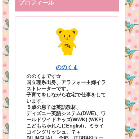
プロフィール
ののくま
ののくまです☆
国立理系出身、アラフォー主婦イラ
ストレーターです。
子育てをしながら在宅で仕事をして
います。
５歳の息子は英語教材、
ディズニー英語システム(DWE)、ワ
ールドワイドキッズ(WWK) (WKE)
こどもちゃれんじEnglish、ミライ
コイングリッシュ、７＋
BILINGUAL、全部、正規現役ユー