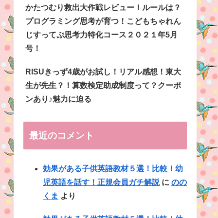
かたつむり救出大作戦レビュー！ルールは？
プログラミング思考が育つ！こどもちゃれん
じすってぷ思考力特化コース２０２１年5月
号！
RISUきっず4歳がお試し！リアル感想！東大
生が先生？！算数検定助成制度って？クーポ
ンあり♪魅力に迫る
最近のコメント
効果がある子供英語教材５選！比較！幼
児英語を話す！正規会員ガチ解説
に
のの
くま
より