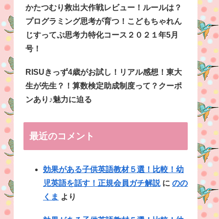
かたつむり救出大作戦レビュー！ルールは？
プログラミング思考が育つ！こどもちゃれん
じすってぷ思考力特化コース２０２１年5月
号！
RISUきっず4歳がお試し！リアル感想！東大
生が先生？！算数検定助成制度って？クーポ
ンあり♪魅力に迫る
最近のコメント
効果がある子供英語教材５選！比較！幼
児英語を話す！正規会員ガチ解説
に
のの
くま
より