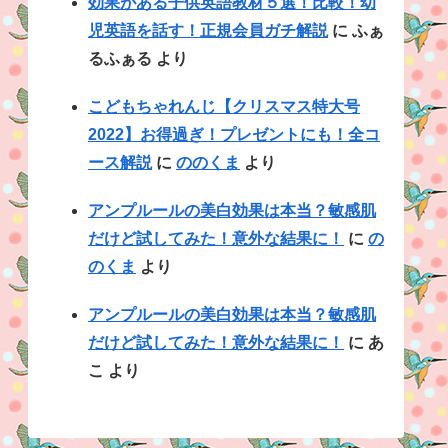
効果がある子供英語教材５選！比較！幼
児英語を話す！正規会員ガチ解説
に
ふぁ
るふぁる
より
こどもちゃれんじ【クリスマス特大号
2022】お得過ぎ！プレゼントにも！全コ
ース解説
に
ののくま
より
アンプルールの美白効果は本当？敏感肌
だけど試してみた！意外な結果に！
に
の
のくま
より
アンプルールの美白効果は本当？敏感肌
だけど試してみた！意外な結果に！
に
あ
こ
より