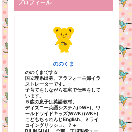
プロフィール
ののくま
ののくまです☆
国立理系出身、アラフォー主婦イラ
ストレーターです。
子育てをしながら在宅で仕事をして
います。
５歳の息子は英語教材、
ディズニー英語システム(DWE)、ワ
ールドワイドキッズ(WWK) (WKE)
こどもちゃれんじEnglish、ミライ
コイングリッシュ、７＋
BILINGUAL、全部、正規現役ユー