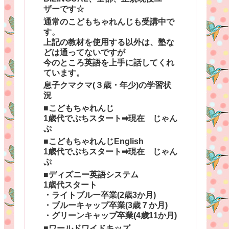
ザーです☆
通常のこどもちゃれんじも受講中で
す。
上記の教材を使用する以外は、塾な
どは通ってないですが
今のところ英語を上手に話してくれ
ています。
息子クマクマ(３歳・年少)の学習状
況
■こどもちゃれんじ
1歳代でぷちスタート➡現在 じゃん
ぷ
■こどもちゃれんじEnglish
1歳代でぷちスタート➡現在 じゃん
ぷ
■ディズニー英語システム
1歳代スタート
・ライトブルー卒業(2歳3か月)
・ブルーキャップ卒業(3歳７か月)
・グリーンキャップ卒業(4歳11か月)
■ワールドワイドキッズ