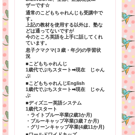
ザーです☆
通常のこどもちゃれんじも受講中で
す。
上記の教材を使用する以外は、塾な
どは通ってないですが
今のところ英語を上手に話してくれ
ています。
息子クマクマ(３歳・年少)の学習状
況
■こどもちゃれんじ
1歳代でぷちスタート➡現在 じゃん
ぷ
■こどもちゃれんじEnglish
1歳代でぷちスタート➡現在 じゃん
ぷ
■ディズニー英語システム
1歳代スタート
・ライトブルー卒業(2歳3か月)
・ブルーキャップ卒業(3歳７か月)
・グリーンキャップ卒業(4歳11か月)
■ワールドワイドキッズ