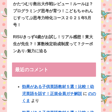
かたつむり救出大作戦レビュー！ルールは？
プログラミング思考が育つ！こどもちゃれん
じすってぷ思考力特化コース２０２１年5月
号！
RISUきっず4歳がお試し！リアル感想！東大
生が先生？！算数検定助成制度って？クーポ
ンあり♪魅力に迫る
最近のコメント
効果がある子供英語教材５選！比較！幼
児英語を話す！正規会員ガチ解説
に
のの
くま
より