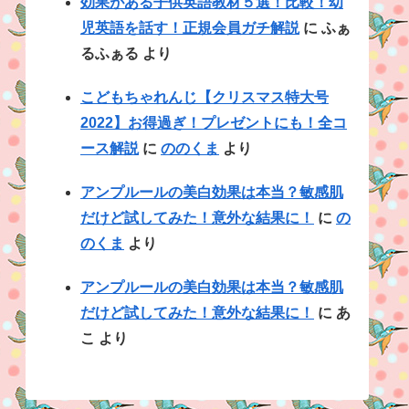
効果がある子供英語教材５選！比較！幼
児英語を話す！正規会員ガチ解説
に
ふぁ
るふぁる
より
こどもちゃれんじ【クリスマス特大号
2022】お得過ぎ！プレゼントにも！全コ
ース解説
に
ののくま
より
アンプルールの美白効果は本当？敏感肌
だけど試してみた！意外な結果に！
に
の
のくま
より
アンプルールの美白効果は本当？敏感肌
だけど試してみた！意外な結果に！
に
あ
こ
より