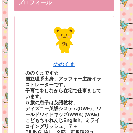
プロフィール
ののくま
ののくまです☆
国立理系出身、アラフォー主婦イラ
ストレーターです。
子育てをしながら在宅で仕事をして
います。
５歳の息子は英語教材、
ディズニー英語システム(DWE)、ワ
ールドワイドキッズ(WWK) (WKE)
こどもちゃれんじEnglish、ミライ
コイングリッシュ、７＋
BILINGUAL、全部、正規現役ユー