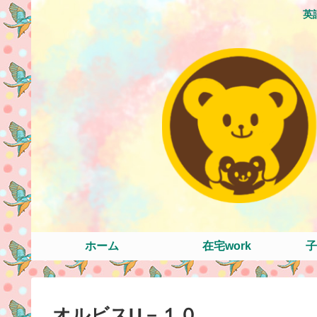
英
ホーム
在宅work
子
オルビスU－１０