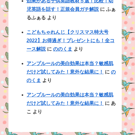
効果がある子供英語教材５選！比較！幼
児英語を話す！正規会員ガチ解説
に
ふぁ
るふぁる
より
こどもちゃれんじ【クリスマス特大号
2022】お得過ぎ！プレゼントにも！全コ
ース解説
に
ののくま
より
アンプルールの美白効果は本当？敏感肌
だけど試してみた！意外な結果に！
に
の
のくま
より
アンプルールの美白効果は本当？敏感肌
だけど試してみた！意外な結果に！
に
あ
こ
より