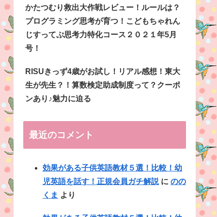
かたつむり救出大作戦レビュー！ルールは？
プログラミング思考が育つ！こどもちゃれん
じすってぷ思考力特化コース２０２１年5月
号！
RISUきっず4歳がお試し！リアル感想！東大
生が先生？！算数検定助成制度って？クーポ
ンあり♪魅力に迫る
最近のコメント
効果がある子供英語教材５選！比較！幼
児英語を話す！正規会員ガチ解説
に
のの
くま
より