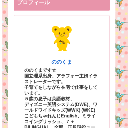
プロフィール
ののくま
ののくまです☆
国立理系出身、アラフォー主婦イラ
ストレーターです。
子育てをしながら在宅で仕事をして
います。
５歳の息子は英語教材、
ディズニー英語システム(DWE)、ワ
ールドワイドキッズ(WWK) (WKE)
こどもちゃれんじEnglish、ミライ
コイングリッシュ、７＋
BILINGUAL、全部、正規現役ユー