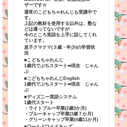
ザーです☆
通常のこどもちゃれんじも受講中で
す。
上記の教材を使用する以外は、塾な
どは通ってないですが
今のところ英語を上手に話してくれ
ています。
息子クマクマ(３歳・年少)の学習状
況
■こどもちゃれんじ
1歳代でぷちスタート➡現在 じゃん
ぷ
■こどもちゃれんじEnglish
1歳代でぷちスタート➡現在 じゃん
ぷ
■ディズニー英語システム
1歳代スタート
・ライトブルー卒業(2歳3か月)
・ブルーキャップ卒業(3歳７か月)
・グリーンキャップ卒業(4歳11か月)
■ワールドワイドキッズ