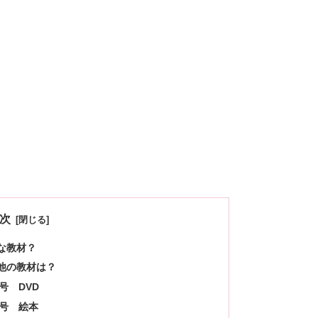
次
な教材？
他の教材は？
号 DVD
号 絵本