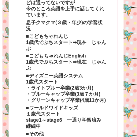
どは通ってないですが
今のところ英語を上手に話してくれ
ています。
息子クマクマ(３歳・年少)の学習状
況
■こどもちゃれんじ
1歳代でぷちスタート➡現在 じゃん
ぷ
■こどもちゃれんじEnglish
1歳代でぷちスタート➡現在 じゃん
ぷ
■ディズニー英語システム
1歳代スタート
・ライトブルー卒業(2歳3か月)
・ブルーキャップ卒業(3歳７か月)
・グリーンキャップ卒業(4歳11か月)
■ワールドワイドキッズ
１歳代スタート
stage1～stage6 一通り学習済み
継続中
■その他