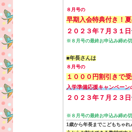
８月号の
早期入会特典付き！夏
２０２３年７月３１
日
※８月号の最終お申込み締め
■
年長さんは
８月号の
１０００円割引きで
入学準備応援キャンペーン
２０２３年７月２３
日
※８月号の最終お申込み締め
1歳から年長までこどもちゃれ