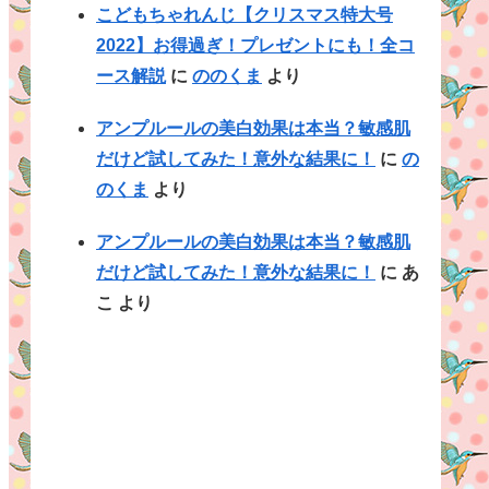
こどもちゃれんじ【クリスマス特大号
2022】お得過ぎ！プレゼントにも！全コ
ース解説
に
ののくま
より
アンプルールの美白効果は本当？敏感肌
だけど試してみた！意外な結果に！
に
の
のくま
より
アンプルールの美白効果は本当？敏感肌
だけど試してみた！意外な結果に！
に
あ
こ
より