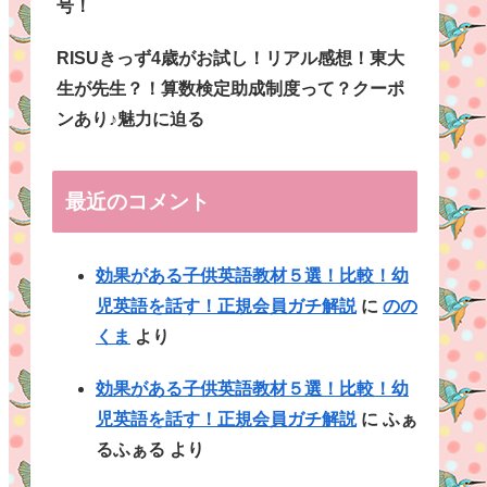
号！
RISUきっず4歳がお試し！リアル感想！東大
生が先生？！算数検定助成制度って？クーポ
ンあり♪魅力に迫る
最近のコメント
効果がある子供英語教材５選！比較！幼
児英語を話す！正規会員ガチ解説
に
のの
くま
より
効果がある子供英語教材５選！比較！幼
児英語を話す！正規会員ガチ解説
に
ふぁ
るふぁる
より